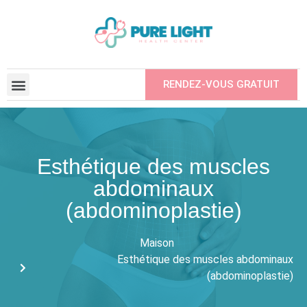
RENDEZ-VOUS GRATUIT
QUI SOMMES-NOUS
INSTITUTIONS SOUS CONTRAT
PARRAINER UN AMI
Esthétique des muscles
abdominaux
(abdominoplastie)
Maison
Esthétique des muscles abdominaux
(abdominoplastie)