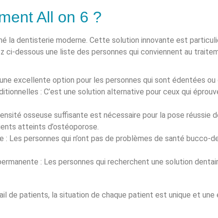
ement All on 6 ?
é la dentisterie moderne. Cette solution innovante est particul
z ci-dessous une liste des personnes qui conviennent au traiteme
une excellente option pour les personnes qui sont édentées ou q
itionnelles : C’est une solution alternative pour ceux qui éprouve
densité osseuse suffisante est nécessaire pour la pose réussie 
ients atteints d’ostéoporose.
e : Les personnes qui n’ont pas de problèmes de santé bucco-de
permanente : Les personnes qui recherchent une solution dentair
tail de patients, la situation de chaque patient est unique et u