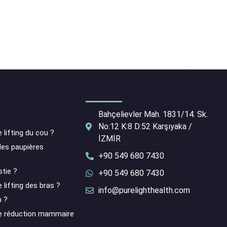
Bahçelievler Mah. 1831/14. Sk.
No:12 K:8 D:52 Karşıyaka /
 lifting du cou ?
İZMİR
des paupières
+90 549 680 7430
tie ?
+90 549 680 7430
 lifting des bras ?
info@purelighthealth.com
n ?
 de réduction mammaire