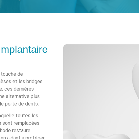
implantaire
 touche de
èses et les bridges
e, ces dernières
e alternative plus
de perte de dents.
aquelle toutes les
re sont remplacées
thode restaure
 en aidant à protéger