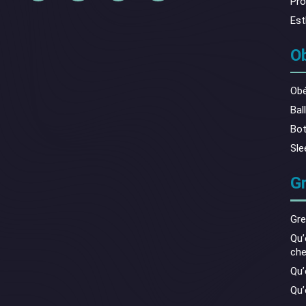
Pro
Est
O
Obé
Bal
Bot
Sle
Gr
Gre
Qu’
che
Qu’
Qu’