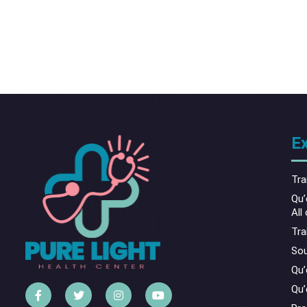
E
Tra
Qu’
All
Tra
Sou
Qu’
Qu’