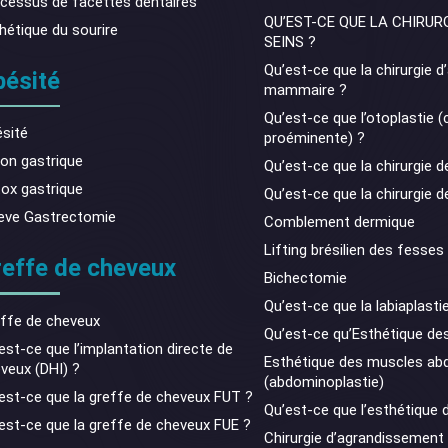
cessus de facettes dentaires
QU’EST-CE QUE LA CHIRURG
hétique du sourire
SEINS ?
Qu’est-ce que la chirurgie 
bésité
mammaire ?
Qu’est-ce que l’otoplastie (ch
sité
proéminente) ?
lon gastrique
Qu’est-ce que la chirurgie d
ox gastrique
Qu’est-ce que la chirurgie de
eve Gastrectomie
Comblement dermique
Lifting brésilien des fesses
effe de cheveux
Bichectomie
Qu’est-ce que la labiaplasti
ffe de cheveux
Qu’est-ce qu’Esthétique de
est-ce que l’implantation directe de
Esthétique des muscles ab
veux (DHI) ?
(abdominoplastie)
est-ce que la greffe de cheveux FUT ?
Qu’est-ce que l’esthétique 
est-ce que la greffe de cheveux FUE ?
Chirurgie d’agrandissement