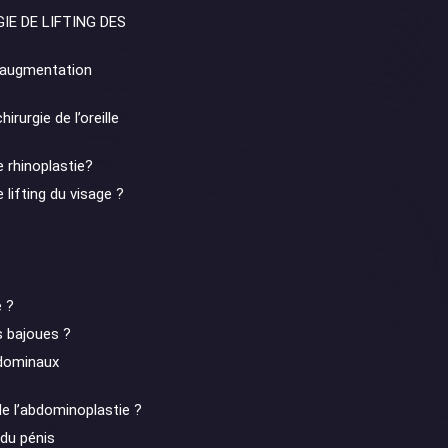
IE DE LIFTING DES
d’augmentation
irurgie de l’oreille
e rhinoplastie?
 lifting du visage ?
e ?
s bajoues ?
dominaux
de l’abdominoplastie ?
 du pénis