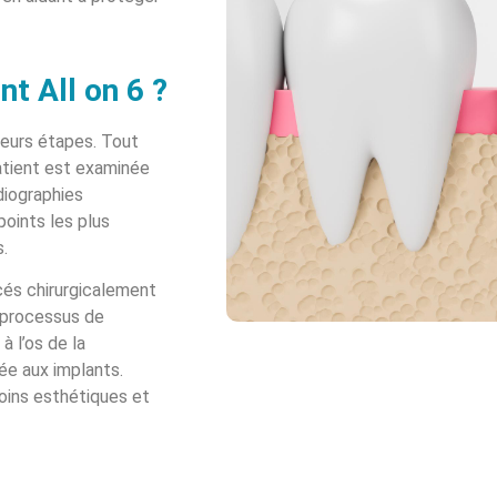
t All on 6 ?
eurs étapes. Tout
patient est examinée
diographies
oints les plus
.
cés chirurgicalement
e processus de
à l’os de la
ée aux implants.
oins esthétiques et