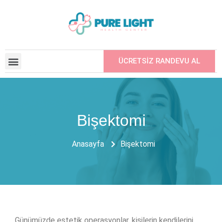
ÜCRETSİZ RANDEVU AL
ANLAŞMALI KURUMLAR
ARKADAŞINIZI ÖNERIN
Bişektomi
Anasayfa
Bişektomi
Günümüzde estetik operasyonlar, kişilerin kendilerini