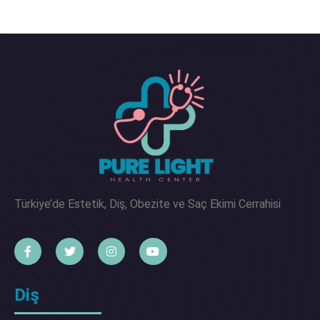
Türkiye’de Estetik, Diş, Obezite ve Saç Ekimi Cerrahisi
Diş