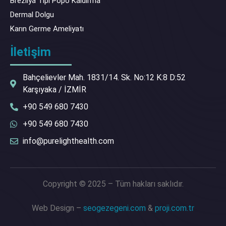
Brezilya Tipi Popo Kaldırma
Dermal Dolgu
Karın Germe Ameliyatı
İletişim
Bahçelievler Mah. 1831/14. Sk. No:12 K:8 D:52
Karşıyaka / İZMİR
+90 549 680 7430
+90 549 680 7430
info@purelighthealth.com
Copyright © 2025 – Tüm hakları saklıdır.
Web Design –
seogezegeni.com
&
proji.com.tr