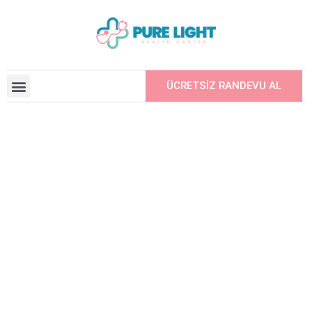
ÜCRETSİZ RANDEVU AL
ANLAŞMALI KURUMLAR
ARKADAŞINIZI ÖNERIN