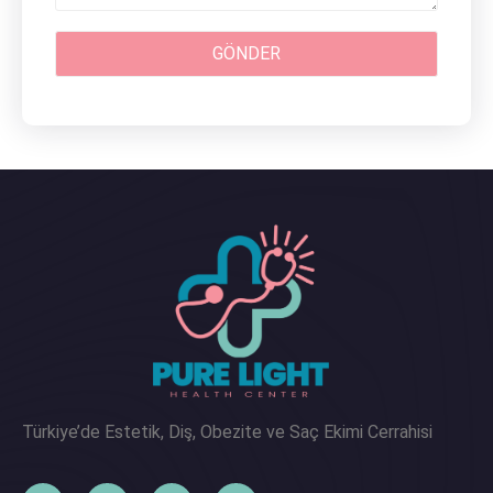
Türkiye’de Estetik, Diş, Obezite ve Saç Ekimi Cerrahisi