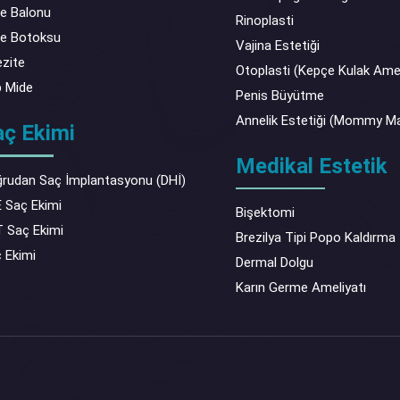
e Balonu
Rinoplasti
e Botoksu
Vajina Estetiği
zite
Otoplasti (Kepçe Kulak Amel
 Mide
Penis Büyütme
Annelik Estetiği (Mommy M
aç Ekimi
Medikal Estetik
rudan Saç İmplantasyonu (DHİ)
 Saç Ekimi
Bişektomi
 Saç Ekimi
Brezilya Tipi Popo Kaldırma
 Ekimi
Dermal Dolgu
Karın Germe Ameliyatı