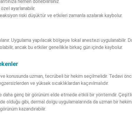
ntınıza hemen dönebilirsiniz.
özel ayarlanabilir.
reaksiyon riski düşüktür ve etkileri zamanla azalarak kaybolur.
nır. Uygulama yapılacak bölgeye lokal anestezi uygulanabilir. Dol
olabilir, ancak bu etkiler genellikle birkaç gün içinde kaybolur.
ekenler
e konusunda uzman, tecrübeli bir hekim seçilmelidir. Tedavi önce
gzersizlerden ve yüksek sıcaklıklardan kaçınılmalıdır.
e daha genç bir görünüm elde etmede etkili bir yöntemdir. Çeşitli
lede olduğu gibi, dermal dolgu uygulamalarında da uzman bir heki
görünüm kazandırabilir.