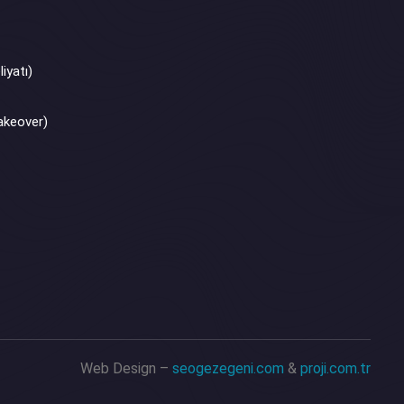
iyatı)
akeover)
Web Design –
seogezegeni.com
&
proji.com.tr