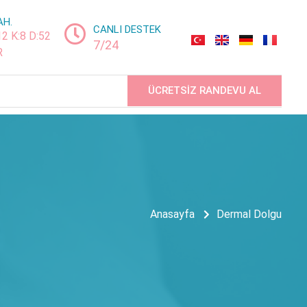
AH.
CANLI DESTEK
12 K:8 D:52
7/24
R
ÜCRETSİZ RANDEVU AL
Anasayfa
Dermal Dolgu