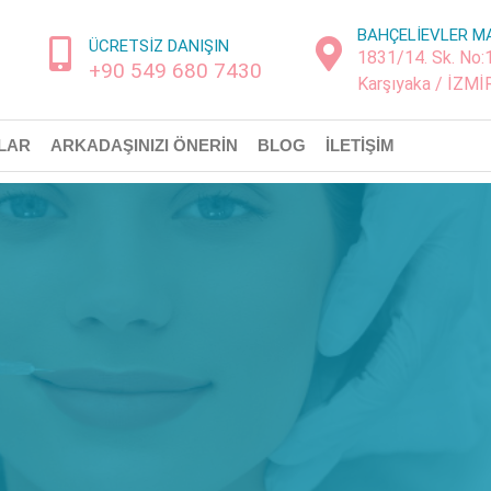
BAHÇELİEVLER M
ÜCRETSİZ DANIŞIN
1831/14. Sk. No:
+90 549 680 7430
Karşıyaka / İZMİ
LAR
ARKADAŞINIZI ÖNERIN
BLOG
İLETIŞIM