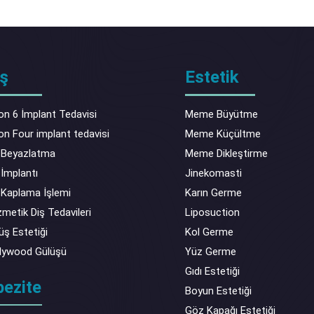
ş
Estetik
 on 6 İmplant Tedavisi
Meme Büyütme
 on Four implant tedavisi
Meme Küçültme
 Beyazlatma
Meme Dikleştirme
 İmplantı
Jinekomasti
 Kaplama İşlemi
Karın Germe
metik Diş Tedavileri
Liposuction
üş Estetiği
Kol Germe
lywood Gülüşü
Yüz Germe
Gıdı Estetiği
bezite
Boyun Estetiği
Göz Kapağı Estetiği