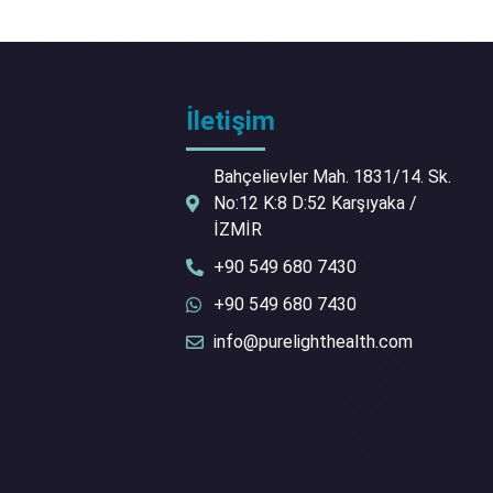
İletişim
Bahçelievler Mah. 1831/14. Sk.
No:12 K:8 D:52 Karşıyaka /
İZMİR
+90 549 680 7430
+90 549 680 7430
info@purelighthealth.com