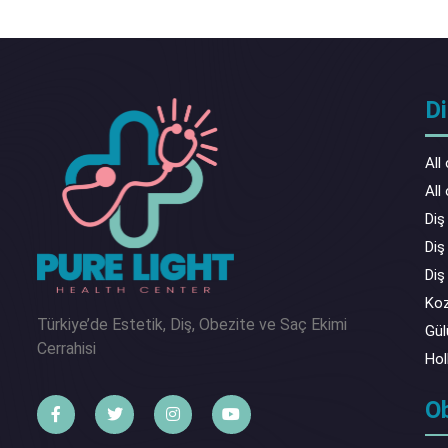
Di
All
All
Diş
Diş
Diş
Koz
Türkiye’de Estetik, Diş, Obezite ve Saç Ekimi
Gül
Cerrahisi
Hol
O