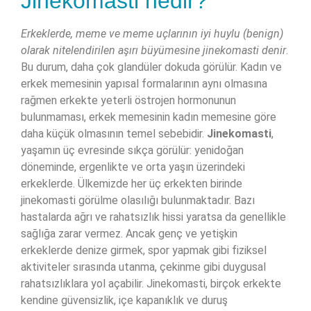
Jinekomasti nedir?
Erkeklerde, meme ve meme uçlarının iyi huylu (benign)
olarak nitelendirilen aşırı büyümesine jinekomasti denir
.
Bu durum, daha çok glandüler dokuda görülür. Kadın ve
erkek memesinin yapısal formalarının aynı olmasına
rağmen erkekte yeterli östrojen hormonunun
bulunmaması, erkek memesinin kadın memesine göre
daha küçük olmasının temel sebebidir.
Jinekomasti
,
yaşamın üç evresinde sıkça görülür: yenidoğan
döneminde, ergenlikte ve orta yaşın üzerindeki
erkeklerde. Ülkemizde her üç erkekten birinde
jinekomasti görülme olasılığı bulunmaktadır. Bazı
hastalarda ağrı ve rahatsızlık hissi yaratsa da genellikle
sağlığa zarar vermez. Ancak genç ve yetişkin
erkeklerde denize girmek, spor yapmak gibi fiziksel
aktiviteler sırasında utanma, çekinme gibi duygusal
rahatsızlıklara yol açabilir. Jinekomasti, birçok erkekte
kendine güvensizlik, içe kapanıklık ve duruş