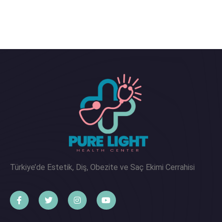
Türkiye’de Estetik, Diş, Obezite ve Saç Ekimi Cerrahisi