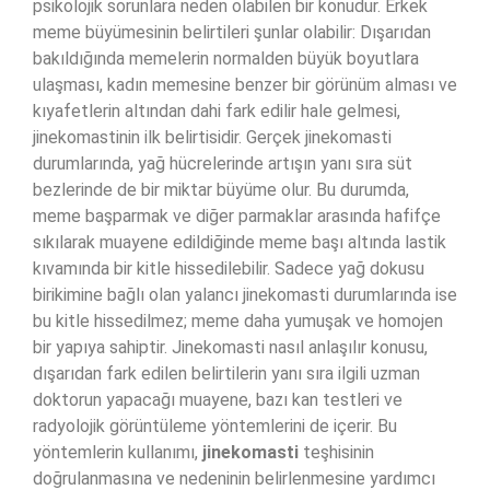
psikolojik sorunlara neden olabilen bir konudur. Erkek
meme büyümesinin belirtileri şunlar olabilir: Dışarıdan
bakıldığında memelerin normalden büyük boyutlara
ulaşması, kadın memesine benzer bir görünüm alması ve
kıyafetlerin altından dahi fark edilir hale gelmesi,
jinekomastinin ilk belirtisidir. Gerçek jinekomasti
durumlarında, yağ hücrelerinde artışın yanı sıra süt
bezlerinde de bir miktar büyüme olur. Bu durumda,
meme başparmak ve diğer parmaklar arasında hafifçe
sıkılarak muayene edildiğinde meme başı altında lastik
kıvamında bir kitle hissedilebilir. Sadece yağ dokusu
birikimine bağlı olan yalancı jinekomasti durumlarında ise
bu kitle hissedilmez; meme daha yumuşak ve homojen
bir yapıya sahiptir. Jinekomasti nasıl anlaşılır konusu,
dışarıdan fark edilen belirtilerin yanı sıra ilgili uzman
doktorun yapacağı muayene, bazı kan testleri ve
radyolojik görüntüleme yöntemlerini de içerir. Bu
yöntemlerin kullanımı,
jinekomasti
teşhisinin
doğrulanmasına ve nedeninin belirlenmesine yardımcı