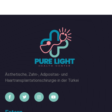
Ästhetische, Zahn-, Adipositas- und
Haartransplantationschirurgie in der Türkei