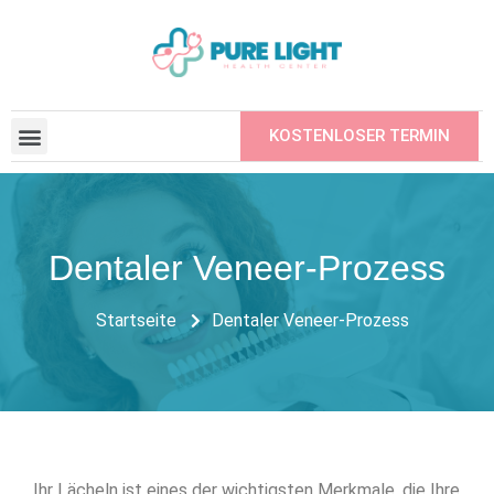
KOSTENLOSER TERMIN
BEAUFTRAGTE INSTITUTIONEN
EINEN FREUND EMPFEHLEN
Dentaler Veneer-Prozess
Startseite
Dentaler Veneer-Prozess
Ihr Lächeln ist eines der wichtigsten Merkmale, die Ihre