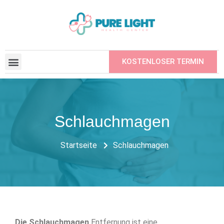
KOSTENLOSER TERMIN
BEAUFTRAGTE INSTITUTIONEN
EINEN FREUND EMPFEHLEN
Schlauchmagen
Startseite
Schlauchmagen
Die Schlauchmagen
Entfernung ist eine