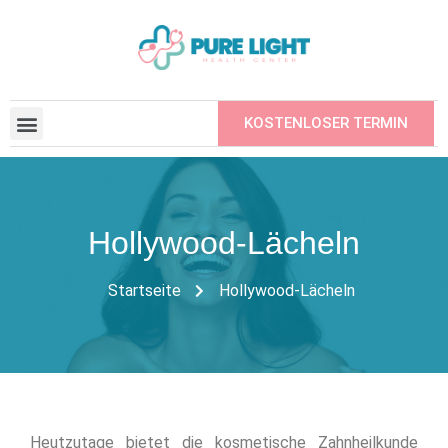
KOSTENLOSER TERMIN
BEAUFTRAGTE INSTITUTIONEN
EINEN FREUND EMPFEHLEN
Hollywood-Lächeln
Startseite
Hollywood-Lächeln
Heutzutage bietet die kosmetische Zahnheilkunde