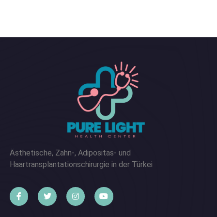
Ästhetische, Zahn-, Adipositas- und
Haartransplantationschirurgie in der Türkei